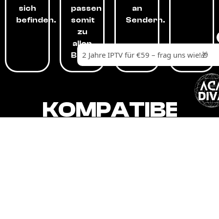
sich
passen
an
befinden.
somit
Sendern.
zu
allen
Budgets.
KOMPATIBEL
MIT,
ALLEN
GERÄTEN.
Unser IPTV-Dienst ist kompatibel mit all
Ihren Geräten: Smart-TVs, Android-
Boxen und -Telefonen, Apple-Geräten,
Amazon Fire Stick, Chromecast, KODI