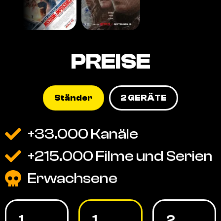
PREISE
Ständer
2 GERÄTE
+33.000 Kanäle
+215.000 Filme und Serien
Erwachsene
1
1
2