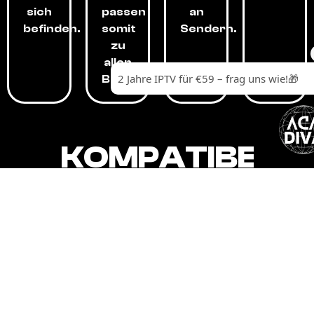
sich
passen
an
befinden.
somit
Sendern.
zu
allen
Budgets.
KOMPATIBEL
MIT,
ALLEN
GERÄTEN.
Unser IPTV-Dienst ist kompatibel mit all
Ihren Geräten: Smart-TVs, Android-
Boxen und -Telefonen, Apple-Geräten,
Amazon Fire Stick, Chromecast, KODI