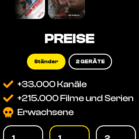
PREISE
Ständer
2 GERÄTE
+33.000 Kanäle
+215.000 Filme und Serien
Erwachsene
1
1
2