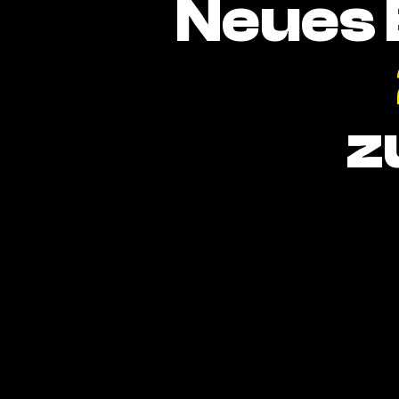
Neues 
z