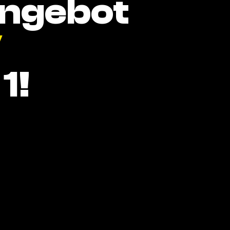
Angebot
V
1!