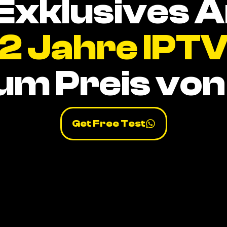
Exklusives 
2 Jahre IPT
um Preis von 
Get Free Test