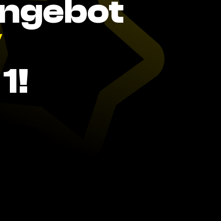
Angebot
V
1!