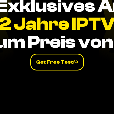
Exklusives 
2 Jahre IPT
um Preis von 
Get Free Test