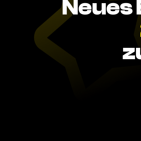
Neues 
z