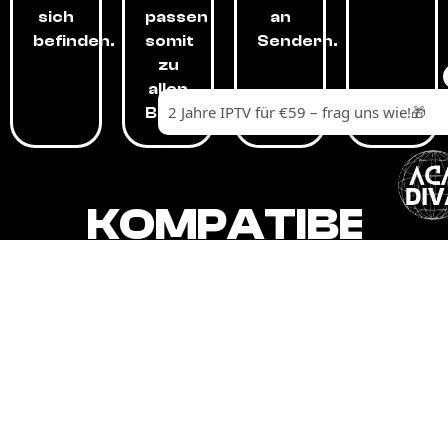
sich
passen
an
befinden.
somit
Sendern.
zu
allen
Budgets.
KOMPATIBEL
MIT,
ALLEN
GERÄTEN.
Unser IPTV-Dienst ist kompatibel mit all
Ihren Geräten: Smart-TVs, Android-
Boxen und -Telefonen, Apple-Geräten,
Amazon Fire Stick, Chromecast, KODI