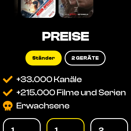
PREISE
Ständer
2 GERÄTE
+33.000 Kanäle
+215.000 Filme und Serien
Erwachsene
1
1
2