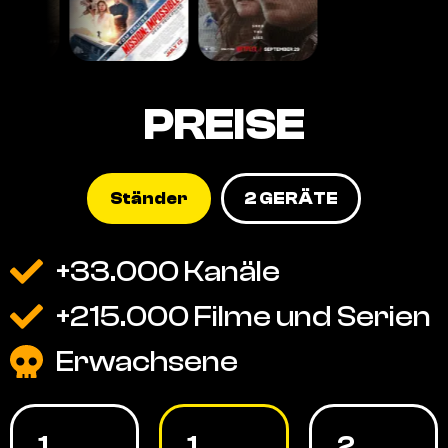
PREISE
Ständer
2 GERÄTE
+33.000 Kanäle
+215.000 Filme und Serien
Erwachsene
1
1
2