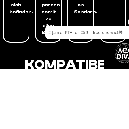
sich
passen
an
befinden.
somit
Sendern.
zu
allen
Budgets.
KOMPATIBEL
MIT,
ALLEN
GERÄTEN.
Unser IPTV-Dienst ist kompatibel mit all
Ihren Geräten: Smart-TVs, Android-
Boxen und -Telefonen, Apple-Geräten,
Amazon Fire Stick, Chromecast, KODI