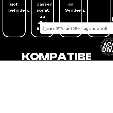
sich
passen
an
befinden.
somit
Sendern.
zu
allen
Budgets.
KOMPATIBEL
MIT,
ALLEN
GERÄTEN.
Unser IPTV-Dienst ist kompatibel mit all
Ihren Geräten: Smart-TVs, Android-
Boxen und -Telefonen, Apple-Geräten,
Amazon Fire Stick, Chromecast, KODI