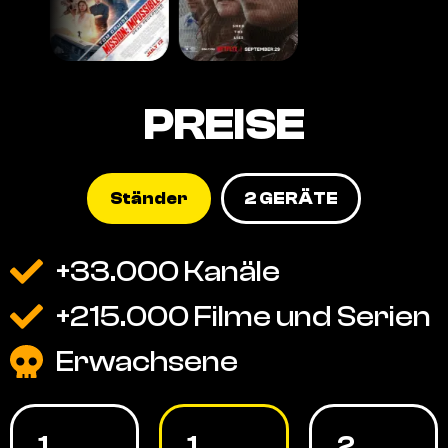
PREISE
Ständer
2 GERÄTE
+33.000 Kanäle
+215.000 Filme und Serien
Erwachsene
1
1
2