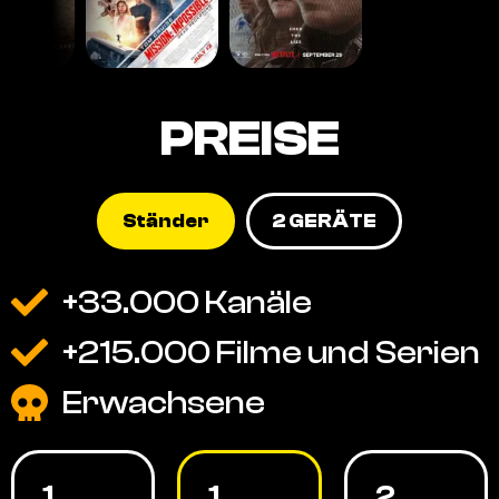
PREISE
Ständer
2 GERÄTE
+33.000 Kanäle
+215.000 Filme und Serien
Erwachsene
1
1
2