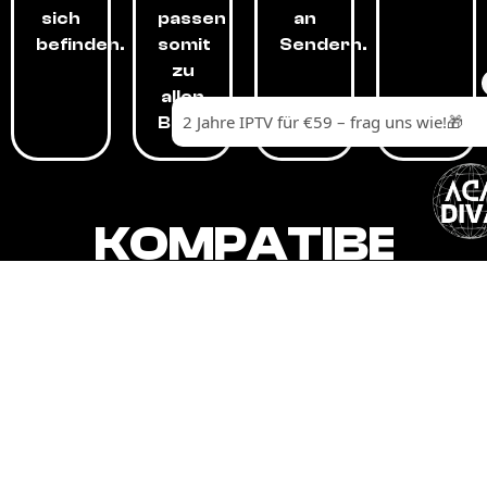
sich
passen
an
befinden.
somit
Sendern.
zu
allen
Budgets.
KOMPATIBEL
MIT,
ALLEN
GERÄTEN.
Unser IPTV-Dienst ist kompatibel mit all
Ihren Geräten: Smart-TVs, Android-
Boxen und -Telefonen, Apple-Geräten,
Amazon Fire Stick, Chromecast, KODI