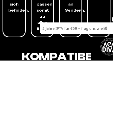
sich
passen
an
befinden.
somit
Sendern.
zu
allen
Budgets.
KOMPATIBEL
MIT,
ALLEN
GERÄTEN.
Unser IPTV-Dienst ist kompatibel mit all
Ihren Geräten: Smart-TVs, Android-
Boxen und -Telefonen, Apple-Geräten,
Amazon Fire Stick, Chromecast, KODI