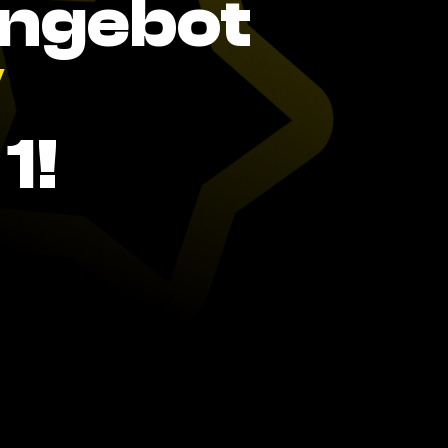
Angebot
V
1!