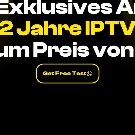
Exklusives 
2 Jahre IPT
um Preis von 
Get Free Test