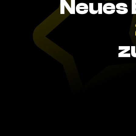
Neues 
z