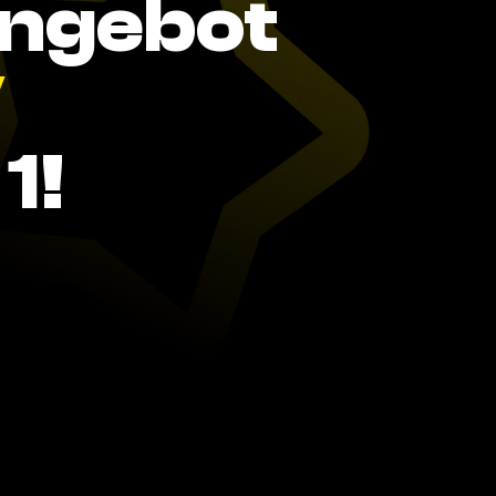
Angebot
V
1!