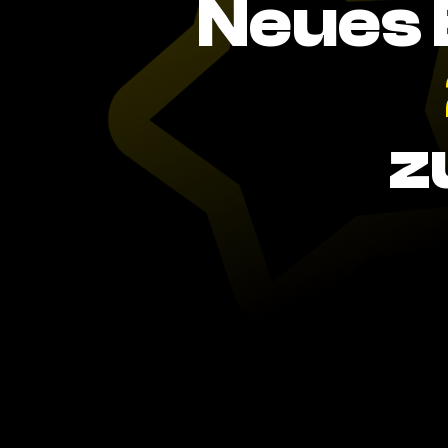
Neues 
z