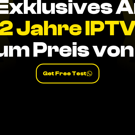
Exklusives 
2 Jahre IPT
um Preis von 
Get Free Test