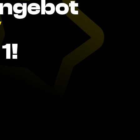
Angebot
V
1!