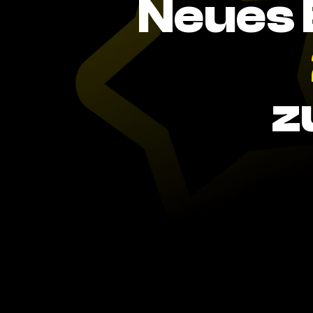
Neues 
z