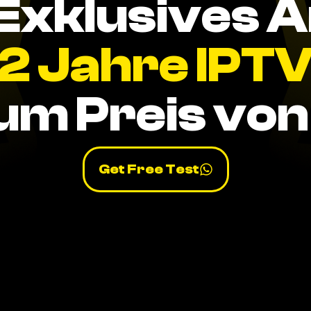
Exklusives 
2 Jahre IPT
um Preis von 
Get Free Test