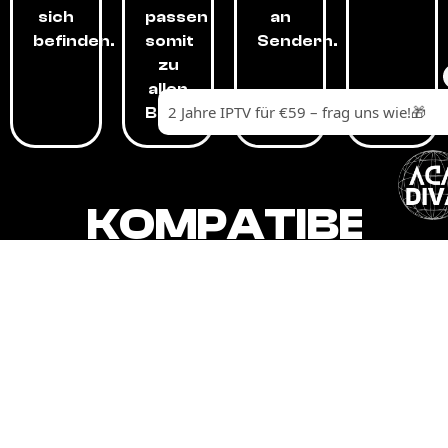
sich
passen
an
befinden.
somit
Sendern.
zu
allen
Budgets.
KOMPATIBEL
MIT,
ALLEN
GERÄTEN.
Unser IPTV-Dienst ist kompatibel mit all
Ihren Geräten: Smart-TVs, Android-
Boxen und -Telefonen, Apple-Geräten,
Amazon Fire Stick, Chromecast, KODI