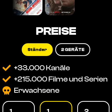
PREISE
Ständer
2 GERÄTE
+33.000 Kanäle
+215.000 Filme und Serien
Erwachsene
1
1
2