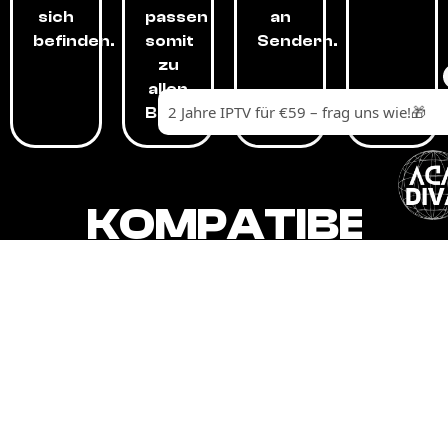
sich
passen
an
befinden.
somit
Sendern.
zu
allen
Budgets.
KOMPATIBEL
MIT,
ALLEN
GERÄTEN.
Unser IPTV-Dienst ist kompatibel mit all
Ihren Geräten: Smart-TVs, Android-
Boxen und -Telefonen, Apple-Geräten,
Amazon Fire Stick, Chromecast, KODI