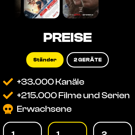
PREISE
Ständer
2 GERÄTE
+33.000 Kanäle
+215.000 Filme und Serien
Erwachsene
1
1
2