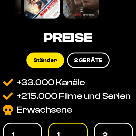
PREISE
Ständer
2 GERÄTE
+33.000 Kanäle
+215.000 Filme und Serien
Erwachsene
1
1
2