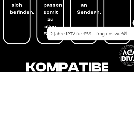
sich
passen
an
befinden.
somit
Sendern.
zu
allen
Budgets.
KOMPATIBEL
MIT,
ALLEN
GERÄTEN.
Unser IPTV-Dienst ist kompatibel mit all
Ihren Geräten: Smart-TVs, Android-
Boxen und -Telefonen, Apple-Geräten,
Amazon Fire Stick, Chromecast, KODI