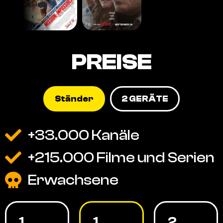
PREISE
Ständer
2 GERÄTE
+33.000 Kanäle
+215.000 Filme und Serien
Erwachsene
1
1
2