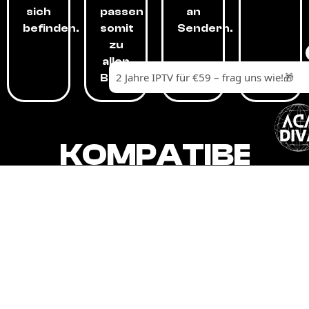
sich
passen
an
befinden.
somit
Sendern.
zu
allen
Budgets.
KOMPATIBEL
MIT,
ALLEN
GERÄTEN.
Unser IPTV-Dienst ist kompatibel mit all
Ihren Geräten: Smart-TVs, Android-
Boxen und -Telefonen, Apple-Geräten,
Amazon Fire Stick, Chromecast, KODI