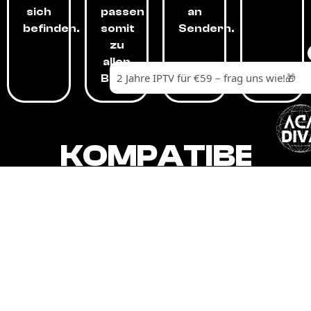
sich
passen
an
befinden.
somit
Sendern.
zu
allen
Budgets.
KOMPATIBEL
MIT,
ALLEN
GERÄTEN.
Unser IPTV-Dienst ist kompatibel mit all
Ihren Geräten: Smart-TVs, Android-
Boxen und -Telefonen, Apple-Geräten,
Amazon Fire Stick, Chromecast, KODI