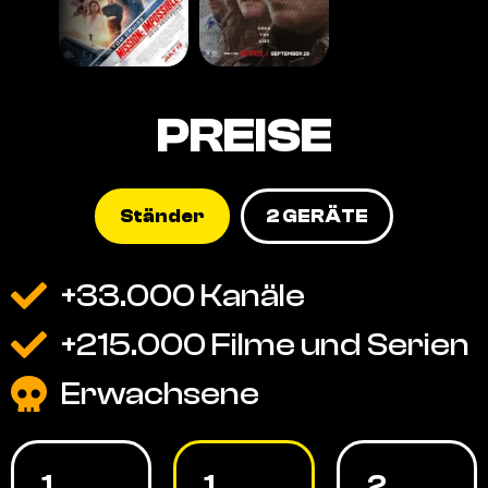
PREISE
Ständer
2 GERÄTE
+33.000 Kanäle
+215.000 Filme und Serien
Erwachsene
1
1
2