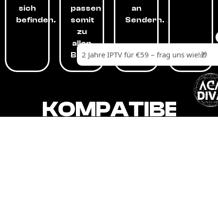
sich
passen
an
befinden.
somit
Sendern.
zu
allen
Budgets.
KOMPATIBEL
MIT,
ALLEN
GERÄTEN.
Unser IPTV-Dienst ist kompatibel mit all
Ihren Geräten: Smart-TVs, Android-
Boxen und -Telefonen, Apple-Geräten,
Amazon Fire Stick, Chromecast, KODI