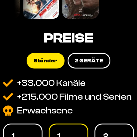
PREISE
Ständer
2 GERÄTE
+33.000 Kanäle
+215.000 Filme und Serien
Erwachsene
1
1
2