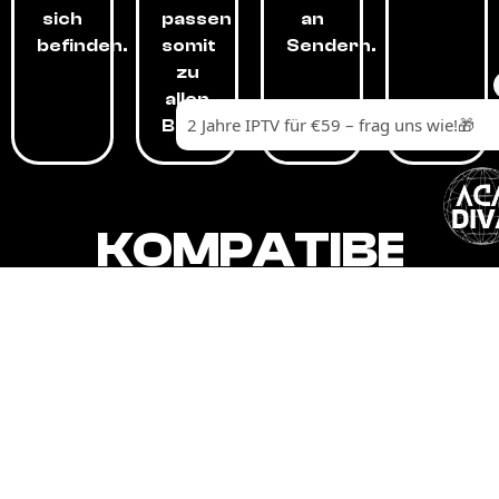
sich
passen
an
befinden.
somit
Sendern.
zu
allen
Budgets.
KOMPATIBEL
MIT,
ALLEN
GERÄTEN.
Unser IPTV-Dienst ist kompatibel mit all
Ihren Geräten: Smart-TVs, Android-
Boxen und -Telefonen, Apple-Geräten,
Amazon Fire Stick, Chromecast, KODI