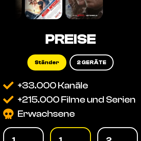
PREISE
Ständer
2 GERÄTE
+33.000 Kanäle
+215.000 Filme und Serien
Erwachsene
1
1
2