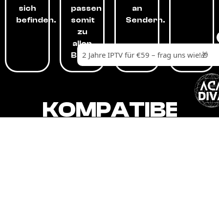
sich
passen
an
befinden.
somit
Sendern.
zu
allen
Budgets.
KOMPATIBEL
MIT,
ALLEN
GERÄTEN.
Unser IPTV-Dienst ist kompatibel mit all
Ihren Geräten: Smart-TVs, Android-
Boxen und -Telefonen, Apple-Geräten,
Amazon Fire Stick, Chromecast, KODI