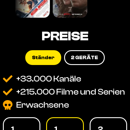
PREISE
Ständer
2 GERÄTE
+33.000 Kanäle
+215.000 Filme und Serien
Erwachsene
1
1
2