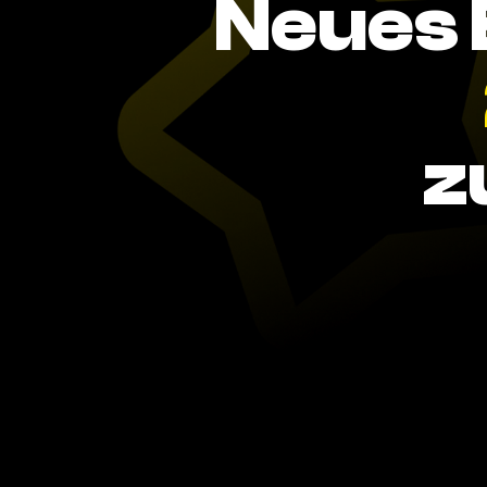
Neues 
z