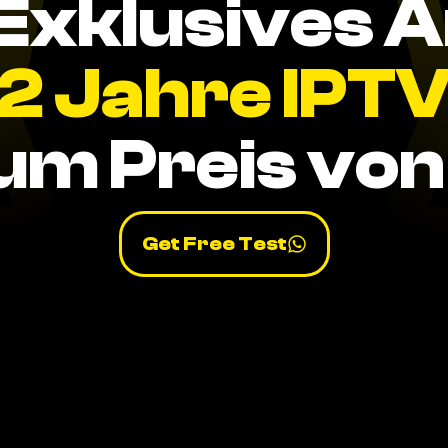
Exklusives 
2 Jahre IPT
um Preis von 
Get Free Test