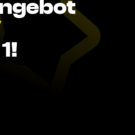
Angebot
V
1!