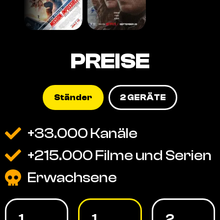
PREISE
Ständer
2 GERÄTE
+33.000 Kanäle
+215.000 Filme und Serien
Erwachsene
1
1
2