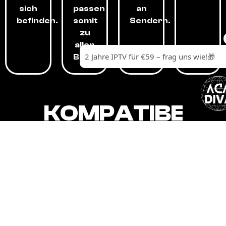
sich
passen
an
befinden.
somit
Sendern.
zu
allen
Budgets.
KOMPATIBEL
MIT,
ALLEN
GERÄTEN.
Unser IPTV-Dienst ist kompatibel mit all
Ihren Geräten: Smart-TVs, Android-
Boxen und -Telefonen, Apple-Geräten,
Amazon Fire Stick, Chromecast, KODI