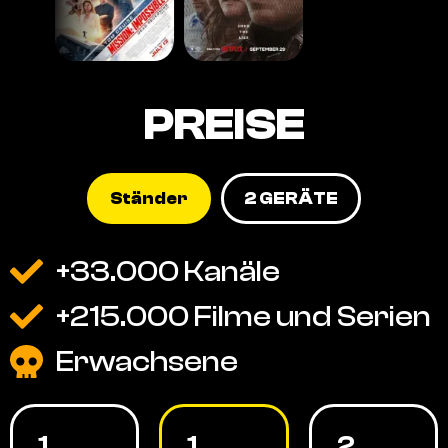
PREISE
Ständer
2 GERÄTE
+33.000 Kanäle
+215.000 Filme und Serien
Erwachsene
1
1
2