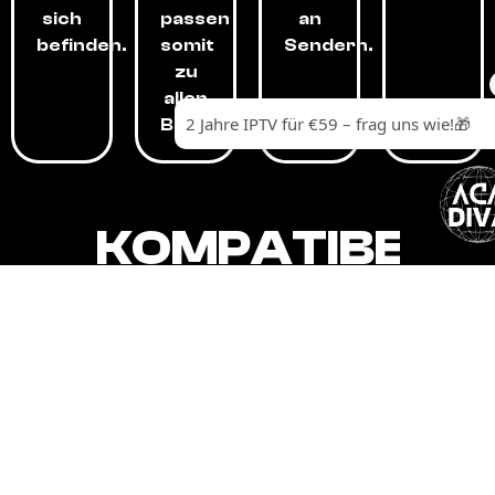
sich
passen
an
befinden.
somit
Sendern.
zu
allen
Budgets.
KOMPATIBEL
MIT,
ALLEN
GERÄTEN.
Unser IPTV-Dienst ist kompatibel mit all
Ihren Geräten: Smart-TVs, Android-
Boxen und -Telefonen, Apple-Geräten,
Amazon Fire Stick, Chromecast, KODI