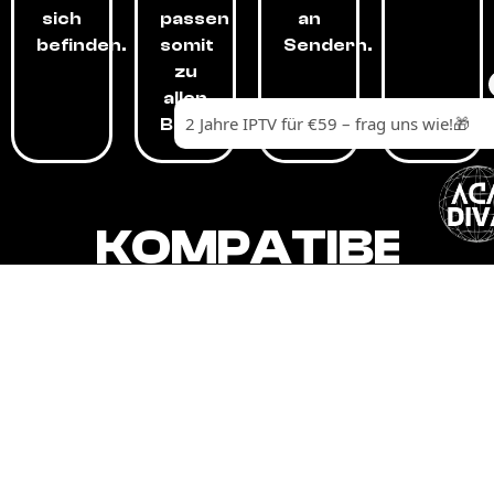
sich
passen
an
befinden.
somit
Sendern.
zu
allen
Budgets.
KOMPATIBEL
MIT,
ALLEN
GERÄTEN.
Unser IPTV-Dienst ist kompatibel mit all
Ihren Geräten: Smart-TVs, Android-
Boxen und -Telefonen, Apple-Geräten,
Amazon Fire Stick, Chromecast, KODI