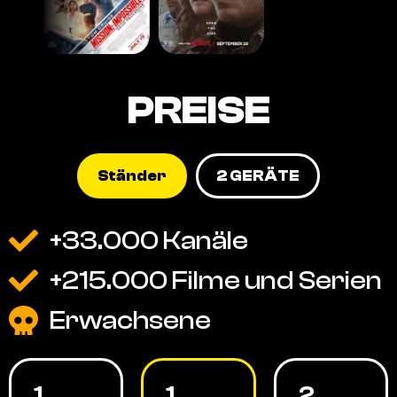
PREISE
Ständer
2 GERÄTE
+33.000 Kanäle
+215.000 Filme und Serien
Erwachsene
1
1
2