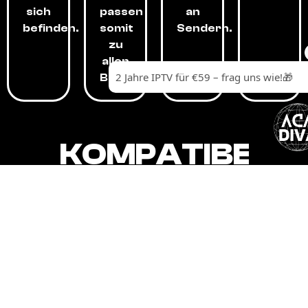
sich
passen
an
befinden.
somit
Sendern.
zu
allen
Budgets.
KOMPATIBEL
MIT,
ALLEN
GERÄTEN.
Unser IPTV-Dienst ist kompatibel mit all
Ihren Geräten: Smart-TVs, Android-
Boxen und -Telefonen, Apple-Geräten,
Amazon Fire Stick, Chromecast, KODI