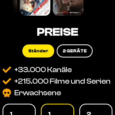
PREISE
Ständer
2 GERÄTE
+33.000 Kanäle
+215.000 Filme und Serien
Erwachsene
1
1
2