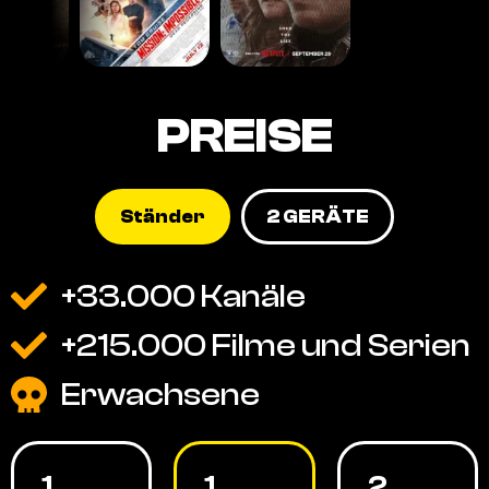
PREISE
Ständer
2 GERÄTE
+33.000 Kanäle
+215.000 Filme und Serien
Erwachsene
1
1
2