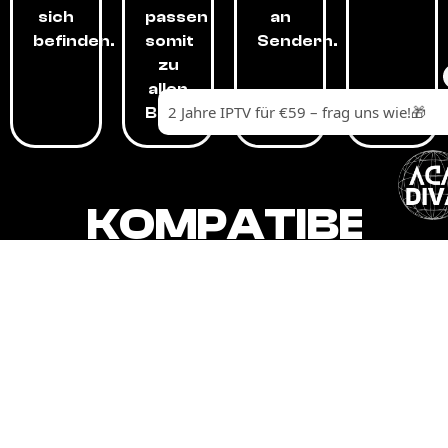
sich
passen
an
befinden.
somit
Sendern.
zu
allen
Budgets.
KOMPATIBEL
MIT,
ALLEN
GERÄTEN.
Unser IPTV-Dienst ist kompatibel mit all
Ihren Geräten: Smart-TVs, Android-
Boxen und -Telefonen, Apple-Geräten,
Amazon Fire Stick, Chromecast, KODI