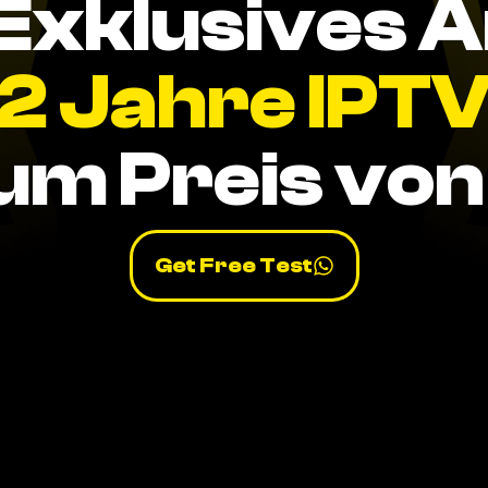
Exklusives 
2 Jahre IPT
um Preis von 
Get Free Test