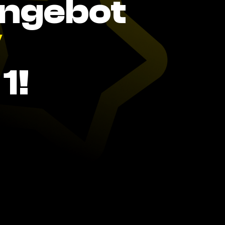
Angebot
V
1!