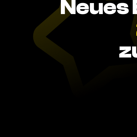
Neues 
z