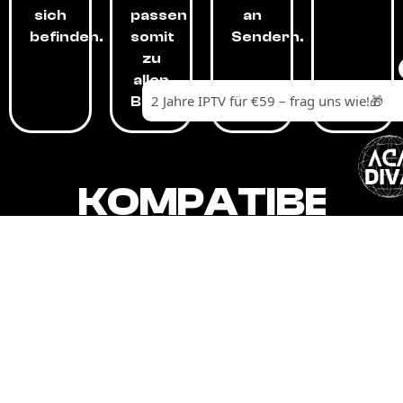
sich
passen
an
befinden.
somit
Sendern.
zu
allen
Budgets.
KOMPATIBEL
MIT,
ALLEN
GERÄTEN.
Unser IPTV-Dienst ist kompatibel mit all
Ihren Geräten: Smart-TVs, Android-
Boxen und -Telefonen, Apple-Geräten,
Amazon Fire Stick, Chromecast, KODI