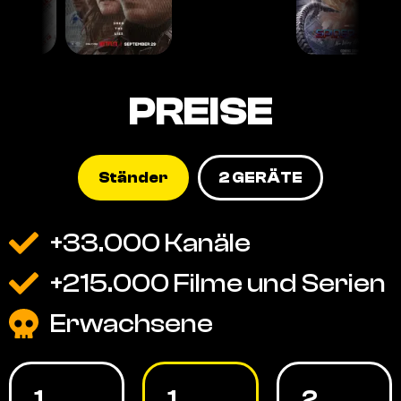
PREISE
Ständer
2 GERÄTE
+33.000 Kanäle
+215.000 Filme und Serien
Erwachsene
1
1
2