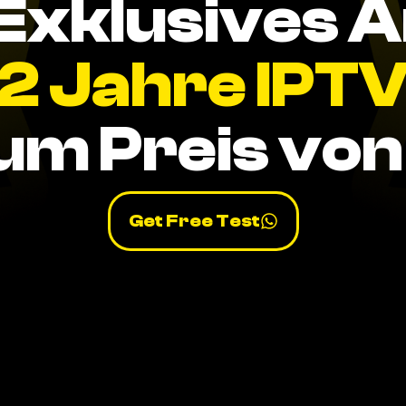
Exklusives 
2 Jahre IPT
um Preis von 
Get Free Test