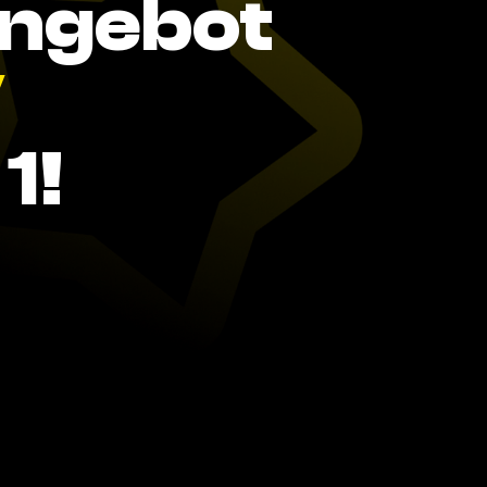
Angebot
V
1!