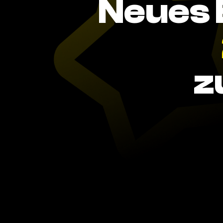
Neues 
z