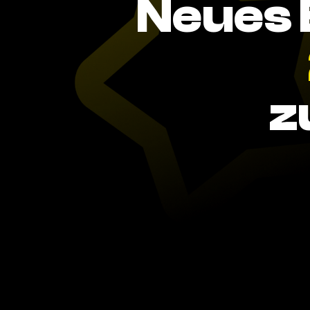
Neues 
z