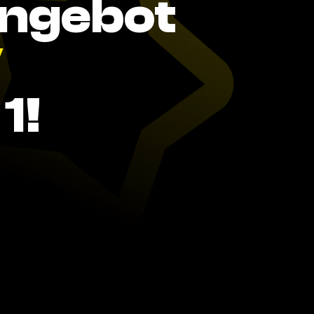
Angebot
V
1!