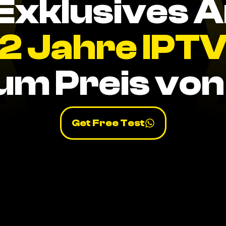
Exklusives 
2 Jahre IPT
um Preis von 
Get Free Test