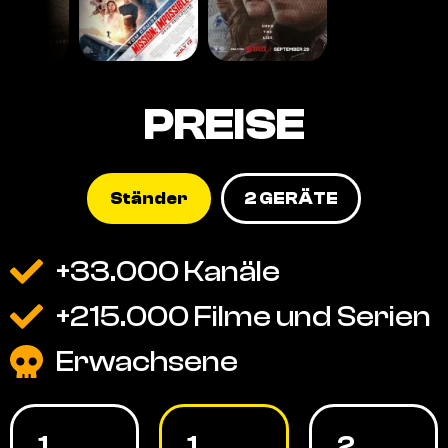
PREISE
Ständer
2 GERÄTE
+33.000 Kanäle
+215.000 Filme und Serien
Erwachsene
1
1
2