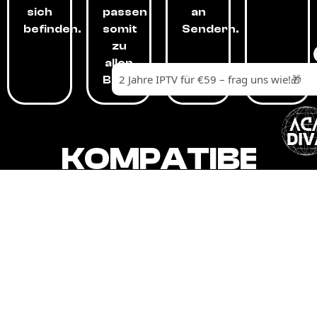
sich
passen
an
befinden.
somit
Sendern.
zu
allen
Budgets.
KOMPATIBEL
MIT,
ALLEN
GERÄTEN.
Unser IPTV-Dienst ist kompatibel mit all
Ihren Geräten: Smart-TVs, Android-
Boxen und -Telefonen, Apple-Geräten,
Amazon Fire Stick, Chromecast, KODI