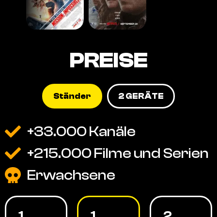
PREISE
Ständer
2 GERÄTE
+33.000 Kanäle
+215.000 Filme und Serien
Erwachsene
1
1
2