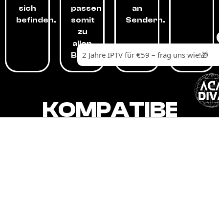
sich
passen
an
befinden.
somit
Sendern.
zu
allen
Budgets.
KOMPATIBEL
MIT,
ALLEN
GERÄTEN.
Unser IPTV-Dienst ist kompatibel mit all
Ihren Geräten: Smart-TVs, Android-
Boxen und -Telefonen, Apple-Geräten,
Amazon Fire Stick, Chromecast, KODI