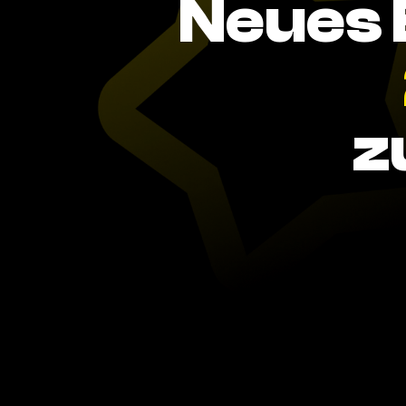
Neues 
z