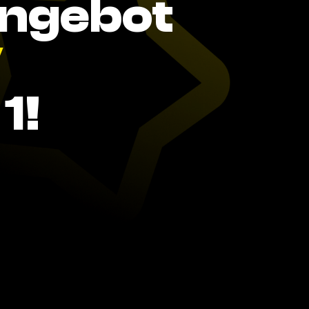
Angebot
V
1!