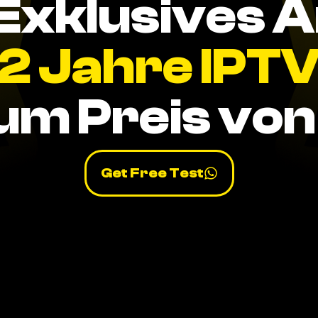
Exklusives 
2 Jahre IPT
um Preis von 
Get Free Test