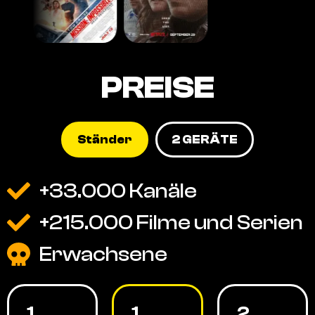
PREISE
Ständer
2 GERÄTE
+33.000 Kanäle
+215.000 Filme und Serien
Erwachsene
1
1
2