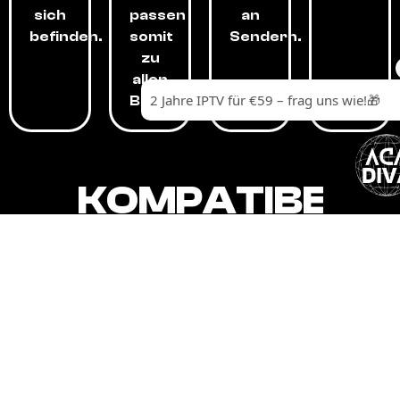
sich
passen
an
befinden.
somit
Sendern.
zu
allen
Budgets.
KOMPATIBEL
MIT,
ALLEN
GERÄTEN.
Unser IPTV-Dienst ist kompatibel mit all
Ihren Geräten: Smart-TVs, Android-
Boxen und -Telefonen, Apple-Geräten,
Amazon Fire Stick, Chromecast, KODI