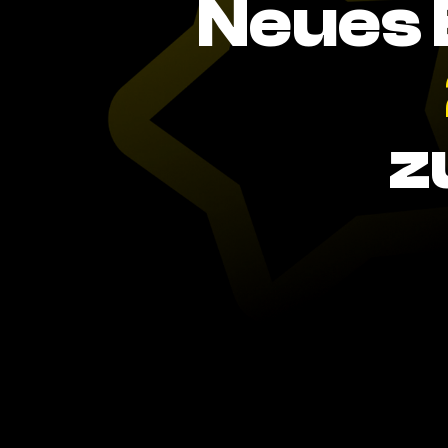
Neues 
z