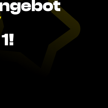
Angebot
V
1!