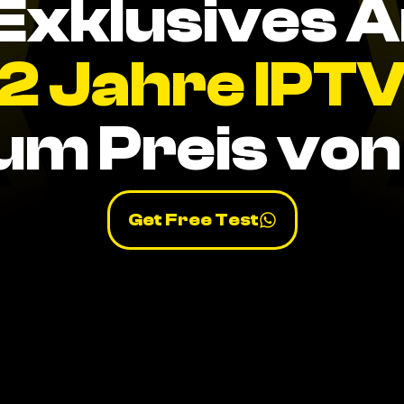
Exklusives 
2 Jahre IPT
um Preis von 
Get Free Test