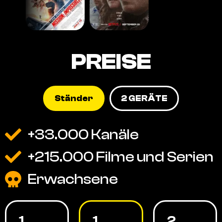
PREISE
Ständer
2 GERÄTE
+33.000 Kanäle
+215.000 Filme und Serien
Erwachsene
1
1
2