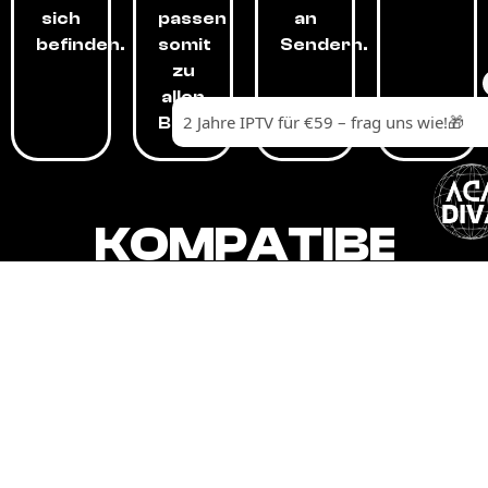
sich
passen
an
befinden.
somit
Sendern.
zu
allen
Budgets.
KOMPATIBEL
MIT,
ALLEN
GERÄTEN.
Unser IPTV-Dienst ist kompatibel mit all
Ihren Geräten: Smart-TVs, Android-
Boxen und -Telefonen, Apple-Geräten,
Amazon Fire Stick, Chromecast, KODI