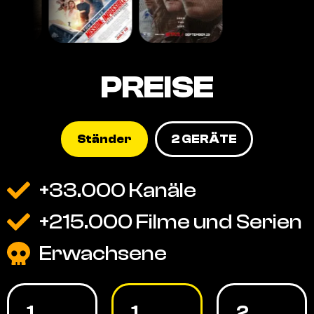
PREISE
Ständer
2 GERÄTE
+33.000 Kanäle
+215.000 Filme und Serien
Erwachsene
1
1
2