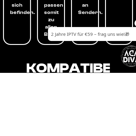
sich
passen
an
befinden.
somit
Sendern.
zu
allen
Budgets.
KOMPATIBEL
MIT,
ALLEN
GERÄTEN.
Unser IPTV-Dienst ist kompatibel mit all
Ihren Geräten: Smart-TVs, Android-
Boxen und -Telefonen, Apple-Geräten,
Amazon Fire Stick, Chromecast, KODI