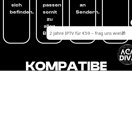
sich
passen
an
befinden.
somit
Sendern.
zu
allen
Budgets.
KOMPATIBEL
MIT,
ALLEN
GERÄTEN.
Unser IPTV-Dienst ist kompatibel mit all
Ihren Geräten: Smart-TVs, Android-
Boxen und -Telefonen, Apple-Geräten,
Amazon Fire Stick, Chromecast, KODI