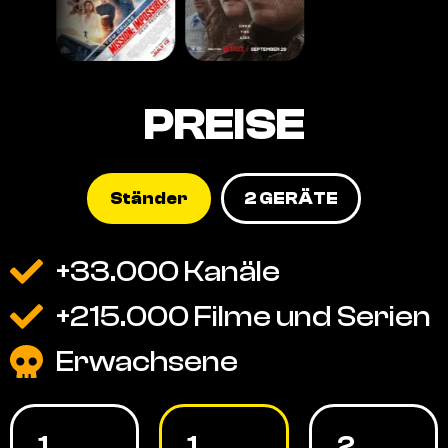
PREISE
Ständer
2 GERÄTE
+33.000 Kanäle
+215.000 Filme und Serien
Erwachsene
1
1
2