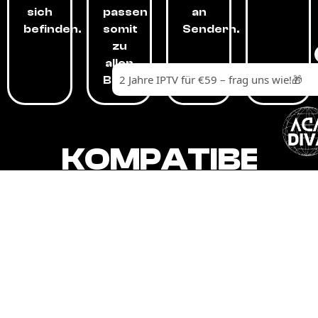
sich
passen
an
befinden.
somit
Sendern.
zu
allen
Budgets.
KOMPATIBEL
MIT,
ALLEN
GERÄTEN.
Unser IPTV-Dienst ist kompatibel mit all
Ihren Geräten: Smart-TVs, Android-
Boxen und -Telefonen, Apple-Geräten,
Amazon Fire Stick, Chromecast, KODI