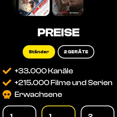
PREISE
Ständer
2 GERÄTE
+33.000 Kanäle
+215.000 Filme und Serien
Erwachsene
1
1
2