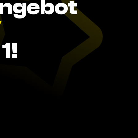
Angebot
V
1!