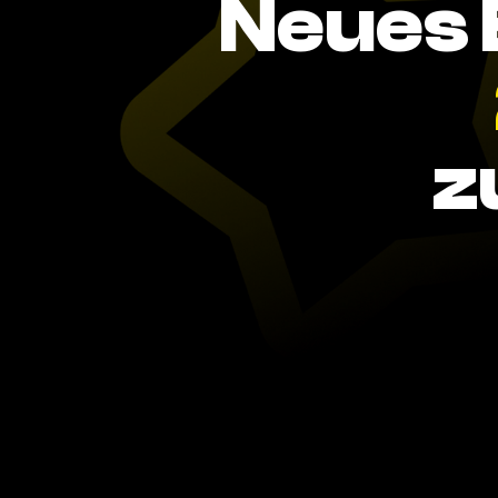
Neues 
z