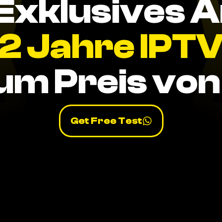
Exklusives 
2 Jahre IPT
um Preis von 
Get Free Test