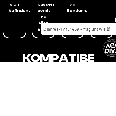
sich
passen
an
befinden.
somit
Sendern.
zu
allen
Budgets.
KOMPATIBEL
MIT,
ALLEN
GERÄTEN.
Unser IPTV-Dienst ist kompatibel mit all
Ihren Geräten: Smart-TVs, Android-
Boxen und -Telefonen, Apple-Geräten,
Amazon Fire Stick, Chromecast, KODI