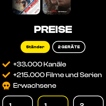
PREISE
Ständer
2 GERÄTE
+33.000 Kanäle
+215.000 Filme und Serien
Erwachsene
1
1
2