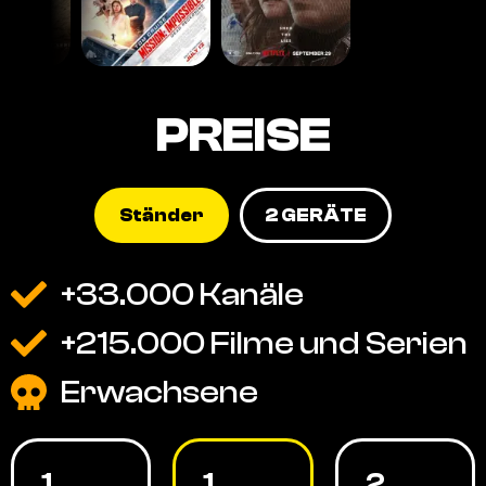
PREISE
Ständer
2 GERÄTE
+33.000 Kanäle
+215.000 Filme und Serien
Erwachsene
1
1
2