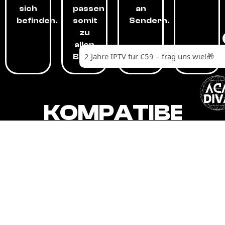
sich
passen
an
befinden.
somit
Sendern.
zu
allen
Budgets.
KOMPATIBEL
MIT,
ALLEN
GERÄTEN.
Unser IPTV-Dienst ist kompatibel mit all
Ihren Geräten: Smart-TVs, Android-
Boxen und -Telefonen, Apple-Geräten,
Amazon Fire Stick, Chromecast, KODI